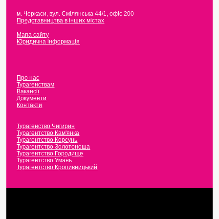
м. Черкаси
,
вул. Смілянська 44/1, офіс 200
Представництва в інших містах
Мапа сайту
Юридична інформація
Про нас
Турагенствам
Вакансії
Документи
Контакти
Турагенство Чигирин
Турагентство Кам'янка
Турагентство Корсунь
Турагентство Золотоноша
Турагентство Городище
Турагентство Умань
Турагентство Кропивницький