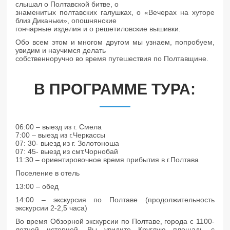
слышал о Полтавской битве, о
знаменитых полтавских галушках, о «Вечерах на хуторе
близ Диканьки», опошнянские
гончарные изделия и о решетиловские вышивки.
Обо всем этом и многом другом мы узнаем, попробуем,
увидим и научимся делать
собственноручно во время путешествия по Полтавщине.
В ПРОГРАММЕ ТУРА:
06:00 – выезд из г. Смела
7:00 – выезд из г.Черкассы
07: 30- выезд из г. Золотоноша
07: 45- выезд из смт.Чорнобай
11:30 – ориентировочное время прибытия в г.Полтава
Поселение в отель
13:00 – обед
14:00 – экскурсия по Полтаве (продолжительность
экскурсии 2-2,5 часа)
Во время Обзорной экскурсии по Полтаве, города с 1100-
летней историей, Вы увидите Круглую площадь с