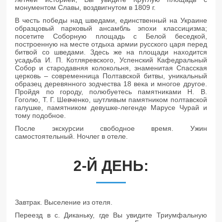
монументом Славы, воздвигнутом в 1809 г.
В честь победы над шведами, единственный на Украине
образцовый парковый ансамбль эпохи классицизма;
посетите Соборную площадь с Белой беседкой,
построенную на месте отдыха армии русского царя перед
битвой со шведами. Здесь же на площади находится
усадьба И. П. Котляревского, Успенский Кафедральный
Собор и стародавняя колокольня, знаменитая Спасская
церковь – современница Полтавской битвы, уникальный
образец деревянного зодчества 18 века и многое другое.
Пройдя по городу, полюбуетесь памятниками Н. В.
Гоголю, Т. Г. Шевченко, шутливым памятником полтавской
галушке, памятником девушке-легенде Марусе Чурай и
тому подобное.
После экскурсии свободное время. Ужин
самостоятельный. Ночлег в отеле.
2-Й ДЕНЬ:
Завтрак. Выселение из отеля.
Переезд в с. Диканьку, где Вы увидите Триумфальную