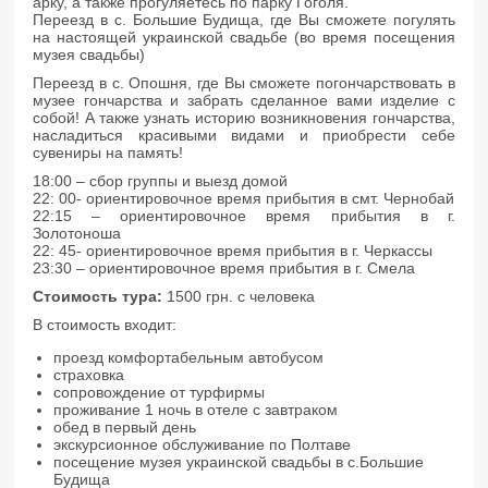
арку, а также прогуляетесь по парку Гоголя.
Переезд в с. Большие Будища, где Вы сможете погулять
на настоящей украинской свадьбе (во время посещения
музея свадьбы)
Переезд в с. Опошня, где Вы сможете погончарствовать в
музее гончарства и забрать сделанное вами изделие с
собой! А также узнать историю возникновения гончарства,
насладиться красивыми видами и приобрести себе
сувениры на память!
18:00 – сбор группы и выезд домой
22: 00- ориентировочное время прибытия в смт. Чернобай
22:15 – ориентировочное время прибытия в г.
Золотоноша
22: 45- ориентировочное время прибытия в г. Черкассы
23:30 – ориентировочное время прибытия в г. Смела
Стоимость тура:
1500 грн. с человека
В стоимость входит:
проезд комфортабельным автобусом
страховка
сопровождение от турфирмы
проживание 1 ночь в отеле с завтраком
обед в первый день
экскурсионное обслуживание по Полтаве
посещение музея украинской свадьбы в с.Большие
Будища