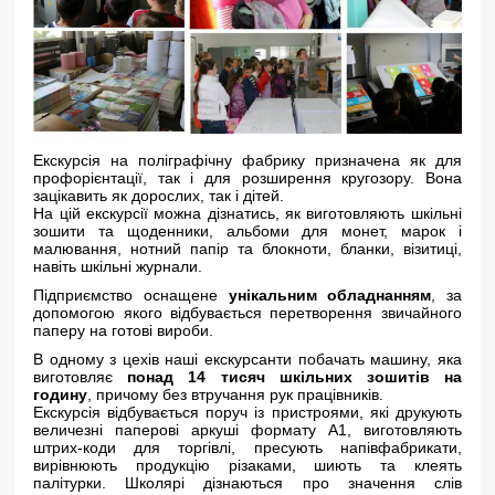
Екскурсія на поліграфічну фабрику призначена як для
профорієнтації, так і для розширення кругозору. Вона
зацікавить як дорослих, так і дітей.
На цій екскурсії можна дізнатись, як виготовляють шкільні
зошити та щоденники, альбоми для монет, марок і
малювання, нотний папір та блокноти, бланки, візитиці,
навіть шкільні журнали.
Підприємство оснащене
унікальним обладнанням
, за
допомогою якого відбувається перетворення звичайного
паперу на готові вироби.
В одному з цехів наші екскурсанти побачать машину, яка
виготовляє
понад 14 тисяч шкільних зошитів на
годину
, причому без втручання рук працівників.
Екскурсія відбувається поруч із пристроями, які друкують
величезні паперові аркуші формату А1, виготовляють
штрих-коди для торгівлі, пресують напівфабрикати,
вирівнюють продукцію різаками, шиють та клеять
палітурки. Школярі дізнаються про значення слів