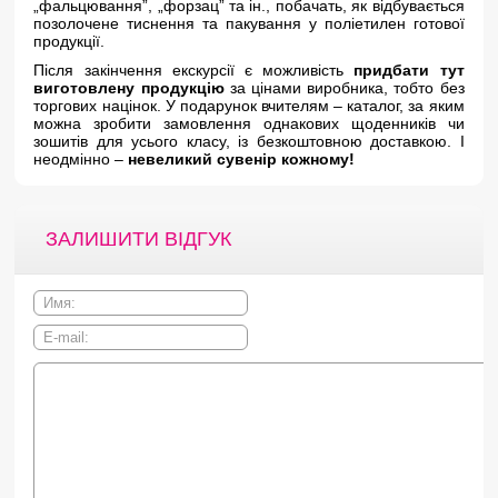
„фальцювання”, „форзац” та ін., побачать, як відбувається
позолочене тиснення та пакування у поліетилен готової
продукції.
Після закінчення екскурсії є можливість
придбати тут
виготовлену продукцію
за цінами виробника, тобто без
торгових націнок. У подарунок вчителям – каталог, за яким
можна зробити замовлення однакових щоденників чи
зошитів для усього класу, із безкоштовною доставкою. І
неодмінно –
невеликий сувенір кожному!
ЗАЛИШИТИ ВІДГУК