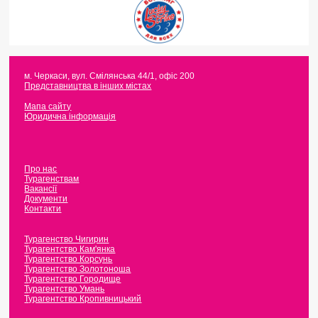
м. Черкаси
,
вул. Смілянська 44/1, офіс 200
Представництва в інших містах
Мапа сайту
Юридична інформація
Про нас
Турагенствам
Вакансії
Документи
Контакти
Турагенство Чигирин
Турагентство Кам'янка
Турагентство Корсунь
Турагентство Золотоноша
Турагентство Городище
Турагентство Умань
Турагентство Кропивницький