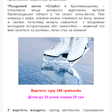
*Льодовий каток
«Слайз
»
в Кропивницькому –
популярне місце активного відпочинку жителів
Кіровоградської області в “не сезон” осінь-весна. При
ковзанці є кафе, ковзани можна отримати на місці, можна
зі своїми; початківці можуть навчатися з місцевими
молодими інструкторами або самостійно – зазвичай хто
вміє кататися на роликах, легко стає на ковзани.
Вартість туру 180 грн/особа
Дітям до 10 років знижка 20 грн
У вартість входить:
проїзд автобусом, страхування,