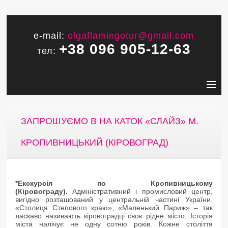
e-mail:
olgaflamingotur@gmail.com
+38 096 905-12-63
тел:
ЗАПРОШУЄМО В НА КАТОК «СЛАЙЗ» М.
КРОПИВНИЦЬКИЙ (КІРОВОГРАД)
*Екскурсія по Кропивницькому
(Кіровограду).
Адміністративний і промисловий центр,
вигідно розташований у центральній частині України.
«Столиця Степового краю», «Маленький Париж» – так
ласкаво називають кіровоградці своє рідне місто. Історія
міста налічує не одну сотню років. Кожне століття