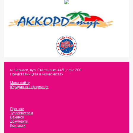
м. Черкаси
,
вул. Смілянська 44/1, офіс 200
Представництва в інших містах
Мапа сайту
Юридична інформація
Про нас
Турагенствам
Вакансії
Документи
Контакти