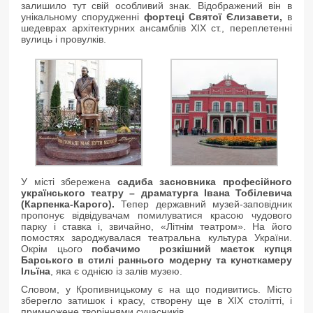
залишило тут свій особливий знак. Відображений він в
унікальному спорудженні
фортеці Святої Єлизавети,
в
шедеврах архітектурних ансамблів XIX ст., переплетенні
вулиць і провулків.
У місті збережена
садиба засновника професійного
українського театру – драматурга Івана Тобілевича
(Карпенк
а-Карого).
Тепер державний музей-заповідник
пропонує відвідувачам помилуватися красою чудового
парку і ставка і, звичайно, «Літнім театром». На його
помостях зароджувалася театральна культура України.
Окрім цього
побачимо розкішний маєток купця
Барського в стилі раннього модерну та кунсткамеру
Ільїна
, яка є однією із залів музею.
Словом, у Кропивницькому є на що подивитись. Місто
зберегло затишок і красу, створену ще в XIX столітті, і
примножене творіннями сучасників.