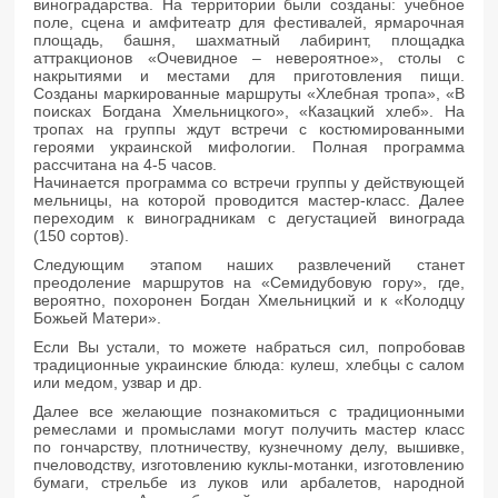
виноградарства. На территории были созданы: учебное
поле, сцена и амфитеатр для фестивалей, ярмарочная
площадь, башня, шахматный лабиринт, площадка
аттракционов «Очевидное – невероятное», столы с
накрытиями и местами для приготовления пищи.
Созданы маркированные маршруты «Хлебная тропа», «В
поисках Богдана Хмельницкого», «Казацкий хлеб». На
тропах на группы ждут встречи с костюмированными
героями украинской мифологии. Полная программа
рассчитана на 4-5 часов.
Начинается программа со встречи группы у действующей
мельницы, на которой проводится мастер-класс. Далее
переходим к виноградникам с дегустацией винограда
(150 сортов).
Следующим этапом наших развлечений станет
преодоление маршрутов на «Семидубовую гору», где,
вероятно, похоронен Богдан Хмельницкий и к «Колодцу
Божьей Матери».
Если Вы устали, то можете набраться сил, попробовав
традиционные украинские блюда: кулеш, хлебцы с салом
или медом, узвар и др.
Далее все желающие познакомиться с традиционными
ремеслами и промыслами могут получить мастер класс
по гончарству, плотничеству, кузнечному делу, вышивке,
пчеловодству, изготовлению куклы-мотанки, изготовлению
бумаги, стрельбе из луков или арбалетов, народной