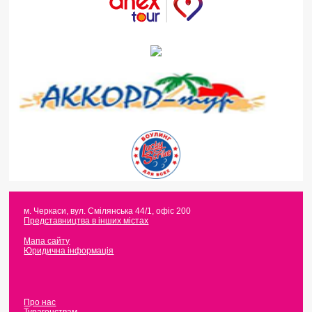
м. Черкаси
,
вул. Смілянська 44/1, офіс 200
Представництва в інших містах
Мапа сайту
Юридична інформація
Про нас