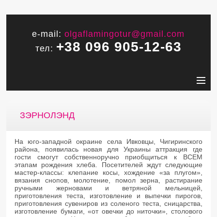
e-mail:
olgaflamingotur@gmail.com
+38 096 905-12-63
тел:
ЗЭРНОЛЭНД
На юго-западной окраине села Ивковцы, Чигиринского
района, появилась новая для Украины аттракция где
гости смогут собственноручно приобщиться к ВСЕМ
этапам рождения хлеба. Посетителей ждут следующие
мастер-классы: клепание косы, хождение «за плугом»,
вязания снопов, молотение, помол зерна, растирание
ручными жерновами и ветряной мельницей,
приготовления теста, изготовление и выпечки пирогов,
приготовления сувениров из соленого теста, сницарства,
изготовление бумаги, «от овечки до ниточки», столового