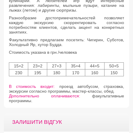
кулинарии. А любителей игр ждут интересные
развлечения: лабиринты, мыльные пузыри, катание на
лыжах (летом) и другие сюрпризы.
Разнообразие достопримечательностей позволяет
каждую экскурсию скорректировать согласно
потребностям клиентов, сделать акцент на конкретных
занятиях.
Факультативно предлагаем посетить: Чигирин, Суботов,
Холодный Яр, хутор Будда.
Стоимость указана в грн./человека
15+2
23+2
27+3
35+4
44+5
50+5
230
195
180
170
160
150
В стоимость входит:
проезд автобусом, страховка,
экскурсии согласно программы, мастер-классы, обед.
Дополнительно оплачиваются:
факультативные
программы.
ЗАЛИШИТИ ВІДГУК