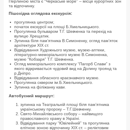
Перлиною міста є “Черкаське море” – місце курортних зон
та відпочинку.
Пішохідна
оглядова екскурсія:
прогулянка центром;
початок екскурсії на площі Б.Хмельницького.
Прогулянка бульваром Т.Г. Шевченка та перехід на
вулицю Хрещатик.
Зупинка біля пам’ятника В.Симоненку, огляд пам’яток
архітектури ХІХ ст.
Відвідування Художнього музею, музею-аптеки,
літературно-меморіального музею В.Симоненка,
музею “Кобзаря” Т.Г. Шевченка.
Огляд меморіального комплексу “Пагорб Слави” з
якого відкривається чудовий вид на Долину троянд та
р.Дніпро.
Відвідування обласного краєзнавчого музею.
Прогулянка сквером ім.Б.Хмельницького.
Зупинка на філіжанку кави.
Автобусний маршрут
:
зупинка на Театральній площі біля пам’ятника
українському пророку – Т.Г.Шевченку.
Свято-Михайлівського собору – найвищого
православного храму в Україні.
Відвідування парку “Ювілейний” та прогулянка
елітною зоною відпочинку ХІХ ст. – реліктовим