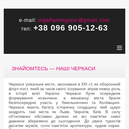
e-mail:
olgaflamingotur@gmail.com
+38 096 905-12-63
тел:
ЗНАЙОМТЕСЬ — НАШІ ЧЕРКАСИ
Черкаси унікальне місто, засноване в XIII ст, як оборонний
форт-пост, який за часів свого існування зіграв певну роль
в історії всієї України. Черкаси були осередком
формування козаччини, а мешканці міста брали
безпосередню участь у Хмельниччині та Коліївщині.
Черкаси мають багату історичну спадщину, якій щиро
заздрять такі міста як Львів, Чернігів, Київ. В силу
об’єктивних обставин далеко не всі пам’ятки сивої
давнини збережено до сьогодення. До уваги туристів
десятки музеїв, сотні пам’яток архітектури, чудові парки.