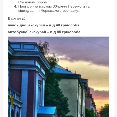
Сосновим бором.
Прогулянка парком 30-річчя Перемоги та
відвідування Черкаського зоопарку.
Вартість:
пішохідної екскурсії – від 40
грн/особа
автобусної екскурсії – від 8
5
грн/особа