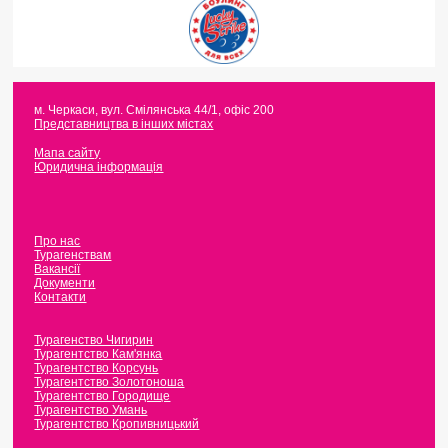
м. Черкаси
,
вул. Смілянська 44/1, офіс 200
Представництва в інших містах
Мапа сайту
Юридична інформація
Про нас
Турагенствам
Вакансії
Документи
Контакти
Турагенство Чигирин
Турагентство Кам'янка
Турагентство Корсунь
Турагентство Золотоноша
Турагентство Городище
Турагентство Умань
Турагентство Кропивницький