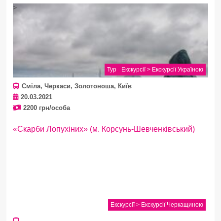
>
Тур
Екскурсії > Екскурсії Україною
Сміла, Черкаси, Золотоноша, Київ
20.03.2021
2200 грн/особа
«Скарби Лопухіних» (м. Корсунь-Шевченківський)
Екскурсії > Екскурсії Черкащиною