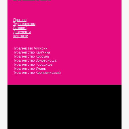
Про нас
Турагенствам
Вакансії
Документи
Контакти
Турагенство Чигирин
Турагентство Кам'янка
Турагентство Корсунь
Турагентство Золотоноша
Турагентство Городище
Турагентство Умань
Турагентство Кропивницький