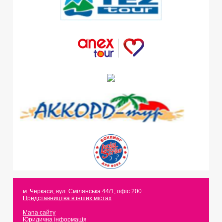
м. Черкаси
,
вул. Смілянська 44/1, офіс 200
Представництва в інших містах
Мапа сайту
Юридична інформація