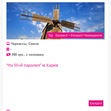
>
Тур
Екскурсії > Екскурсії Черкащиною
Черкассы, Смела
-
390 грн., с человека
“На 50-ій паралелі” м.Харків
Екскурсії