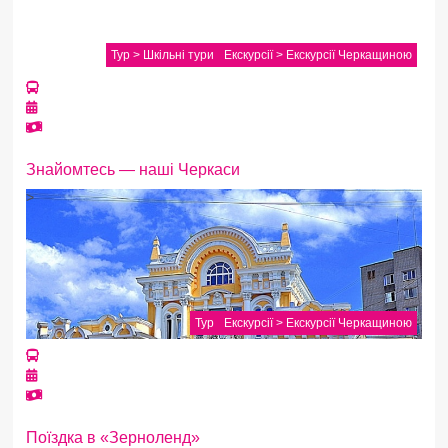
Тур > Шкільні тури
Екскурсії > Екскурсії Черкащиною
Знайомтесь — наші Черкаси
>
Тур
Екскурсії > Екскурсії Черкащиною
Поїздка в «Зерноленд»