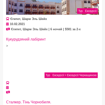
Тур
Екскурсії
Єгипет, Шарм Эль Шейх
10.02.2021
Єгипет, Шарм Эль Шейх | 6 ночей | $581 за 2-х
Кукурудзяний лабіринт
>
Тур
Екскурсії > Екскурсії Черкащиною
Сталкер. Тінь Чорнобиля.