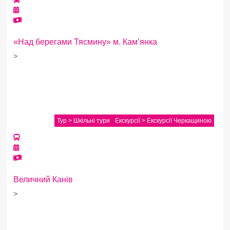
«Над берегами Тясмину» м. Кам’янка
>
Тур > Шкільні тури
Екскурсії > Екскурсії Черкащиною
Величний Канів
>