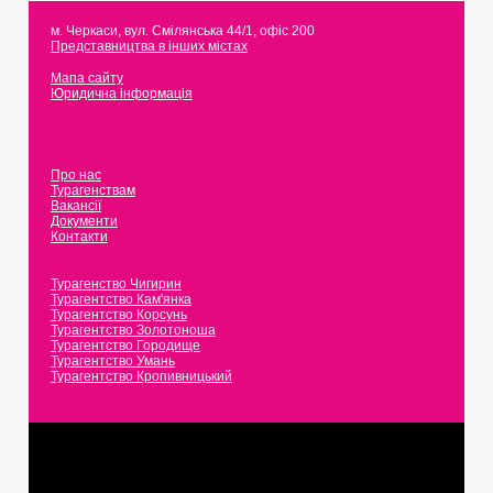
м. Черкаси
,
вул. Смілянська 44/1, офіс 200
Представництва в інших містах
Мапа сайту
Юридична інформація
Про нас
Турагенствам
Вакансії
Документи
Контакти
Турагенство Чигирин
Турагентство Кам'янка
Турагентство Корсунь
Турагентство Золотоноша
Турагентство Городище
Турагентство Умань
Турагентство Кропивницький