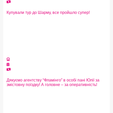
Купували тур до Шарму, все пройшло супер!
Дякуємо агентству “Фламінго” в особі пані Юлії за
змістовну поїздку! А головне – за оперативність!