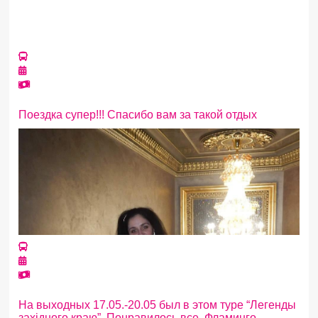
Поездка супер!!! Спасибо вам за такой отдых
На выходных 17.05.-20.05 был в этом туре “Легенды
західного краю”. Понравилось все. Фламинго –