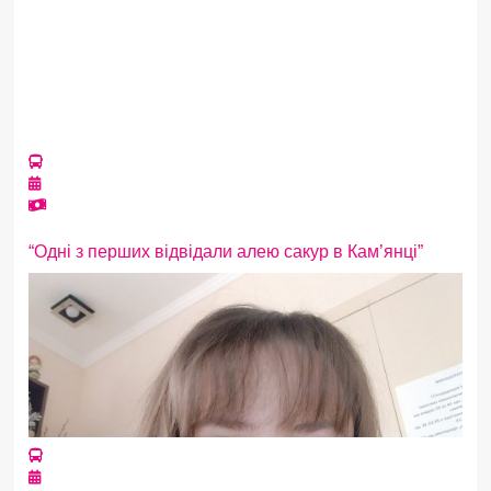
“Одні з перших відвідали алею сакур в Кам’янці”